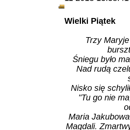
Wielki Piątek
Trzy Maryje
bursz
Śniegu było mał
Nad rudą czel
Nisko się schylił
"Tu go nie ma,
o
Maria Jakubowa 
Magdali. Zmartw