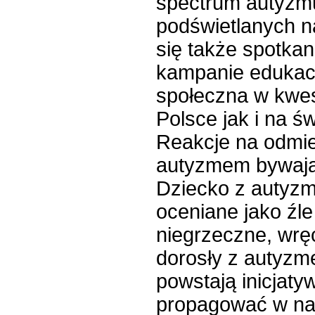
spectrum autyzmu
podświetlanych n
się także spotkani
kampanie edukac
społeczna w kwes
Polsce jak i na św
Reakcje na odmi
autyzmem bywają 
Dziecko z autyzm
oceniane jako źl
niegrzeczne, wrę
dorosły z autyzm
powstają inicjaty
propagować w na