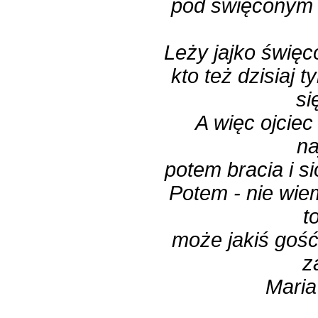
pod święconym 
Leży jajko świę
kto też dzisiaj t
si
A więc ojciec 
na
potem bracia i sio
Potem - nie wie
t
może jakiś gość
z
Maria