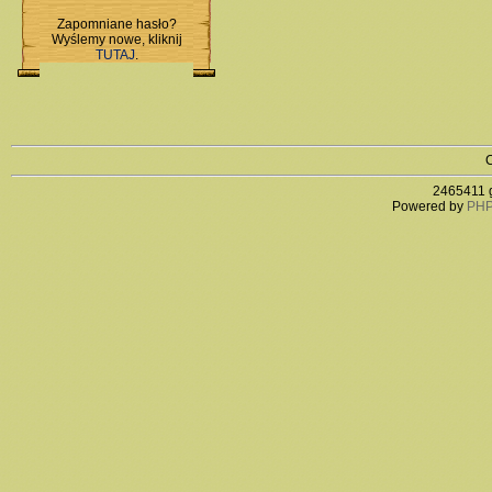
Zapomniane hasło?
Wyślemy nowe, kliknij
TUTAJ
.
C
2465411 g
Powered by
PHP